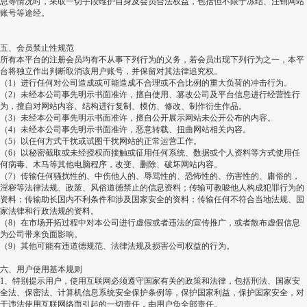
息等情况时，采取一切手段维护自身及会员合法权益，包括但不限于冻结、注销网站
账号等途经。
五、会员禁止性规范
所有本平台的注册会员均有不从事下列行为的义务，若会员出现下列行为之一，本平
台将独立作出判断取消该用户账号，并保留对其法律追究权。
（
1
）进行任何对公司造成或可能造成不合理或不合比例的重大负荷的冲击行为。
（
2
）未经本公司事先明示书面准许，擅自使用、篡改公司及平台信息进行经营性行
为，擅自对网站内容、结构进行复制、模仿、修改、制作衍生作品。
（
3
）未经本公司事先明示书面准许，擅自公开展示网站未公开公布的内容。
（
4
）未经本公司事先明示书面准许，恶意转载、扭曲网站相关内容。
（
5
）以任何方式干扰或试图干扰网站的正常运营工作。
（
6
）以秘密截取或未经授权而接触或征用任何系统、数据或个人资料等方式使用任
何病毒、木马等其他电脑程序，改变、删除、破坏网站内容。
（
7
）传输任何骚扰性的、中伤他人的、辱骂性的、恐怖性的、伤害性的、庸俗的，
淫秽等法律法规、政策、风俗道德禁止的信息资料；传输可教唆他人构成犯罪行为的
资料；传输助长国内不利条件和涉及国家安全的资料；传输任何不符合当地法规、国
家法律和行政法规的资料。
（
8
）在市场开拓过程中对本公司进行虚假或者违法的宣传推广，或者散布虚假信息
为公司带来负面影响。
（
9
）其他可能有违道德规范、法律法规及损害公司权益的行为。
六、用户使用基本规则
1
、特别提示用户，使用互联网必须遵守国家有关的政策和法律，包括刑法、国家安
全法、保密法、计算机信息系统安全保护条例等，保护国家利益，保护国家安全，对
于违法使用互联网络而引起的一切责任，由用户负全部责任。