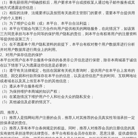
（
1
）事先获得用户明确授权后，用户要求本平台或授权某人通过电子邮件服务或其
他方式透露这些信息；
（
2
）相应的法律、法规要求以及按照有关政府主管部门的要求，需要本平台提供用
户的个人资料；
（
3
）为了维护公众和（或）本平台、本平台合法利益；
（
4
）本平台可能会与第三方合作向用户提供相关的网络服务，在此情况下，如该第
三方同意承担与本平台同等的保护用户隐私的责任，则本平台有权将用户的注册资料
等提供给该第三方；
（
5
）在不透露单个用户隐私资料的前提下，本平台有权对整个用户数据库进行分析
并对用户数据库进行商业上的利用。
2
、对用户保存信息的保护
本平台对用户在本平台服务中保存的各类非公开信息进行保密，除非本商城基于诚信
在以下情形下认为透露这些信息是必要的：
（
1
）遵守有关法律规定，包括在国家有关机关查询时，提供用户在本平台上发布的
信息、因交易和付款而保存在本平台的信息，以及这些信息产生的时间、互联网地址
或者域名以及其上传至本平台的其他信息；
（
2
）遵从本平台服务程序；
（
3
）为保持维护本商城的知识产权；
（
4
）在紧急情况下维护用户个人和社会大众的隐私安全；
（
5
）其他诚信及必要的情况下。
四、推荐人
（
1
）推荐人是指网站用户注册的会员，推荐人对其推荐的会员真实性等须承担一定
担保承诺的责任。
（
2
）推荐人享有本平台条例规定的权益。同时，推荐人对推荐会员的注册信息的真
实有效性承担连带的法律责任。本平台有权在会员存在欺诈、恶意注册、提供虚假信