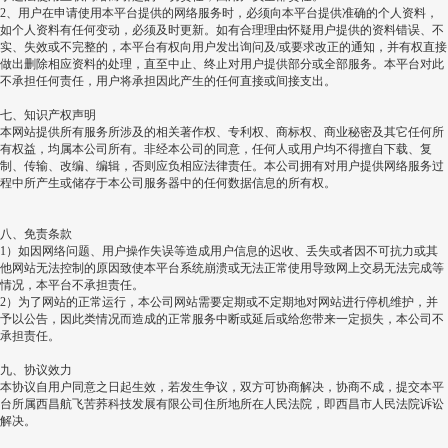
2
、用户在申请使用本平台提供的网络服务时，必须向本平台提供准确的个人资料，
如个人资料有任何变动，必须及时更新。如有合理理由怀疑用户提供的资料错误、不
实、失效或不完整的，本平台有权向用户发出询问及
/
或要求改正的通知，并有权直接
做出删除相应资料的处理，直至中止、终止对用户提供部分或全部服务。本平台对此
不承担任何责任，用户将承担因此产生的任何直接或间接支出。
七、知识产权声明
本网站提供所有服务所涉及的相关著作权、专利权、商标权、商业秘密及其它任何所
有权益，均属本公司所有。非经本公司的同意，任何人或用户均不得擅自下载、复
制、传输、改编、编辑，否则应负相应法律责任。本公司拥有对用户提供网络服务过
程中所产生或储存于本公司服务器中的任何数据信息的所有权。
八、免责条款
1
）如因网络问题、用户操作失误等造成用户信息的迟收、丢失或者因不可抗力或其
他网站无法控制的原因致使本平台系统崩溃或无法正常使用导致网上交易无法完成等
情况，本平台不承担责任。
2
）为了网站的正常运行，本公司网站需要定期或不定期地对网站进行停机维护，并
予以公告，因此类情况而造成的正常服务中断或延后或给您带来一定损失，本公司不
承担责任。
九、协议效力
本协议自用户同意之日起生效，若发生争议，双方可协商解决，协商不成，提交本平
台所属西昌航飞苦荞科技发展有限公司住所地所在人民法院，即西昌市人民法院诉讼
解决。