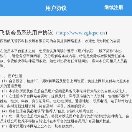
继续注册
用户协议
飞扬会员系统用户协议（
http://www.zgkqsc.cn
）
西昌航飞苦荞科技发展有限公司为会员提供网络服务，欢迎您成为我们的会员！
在使用本平台服务之前，您应当认真阅读并遵守《用户协议》（以下简称“本协
议”），请您务必审慎阅读、充分理解各条款内容，特别是免除或者限制责任的条
款、争议解决和法律适用条款。如您对协议有任何疑问的，应向本公司相关人员咨
询。
一、
用户注册
（
1
）自备设备，包括
PC
、调制解调器及配备上网装置，负担上网和支付与此服务有
关的通讯费用；
（
2
）本协议所提及的注册会员用户必须是具备民事法律行为能力的自然人或法人。
（
3
）在注册本平台网站会员时，提供及时、详尽及准确的个人资料，包括但不限于
姓名、性别、年龄、身份证号码、住址
/
住所地、通讯地址、联系电话、电子邮件地址
等。实时更新注册资料，符合及时、详尽、准确的要求。
（
4
）所有注册会员必须填写
“
推荐人
”
信息（推荐人编码信息）。
（
5
）您一旦成功注册成为会员，将要对以该用户名进行的所有活动负法律责任。会
员未经公司批准不得擅自转让其在本平台的注册会员用户名及相关权益。
（
6
）遵守并履行本网站上公布的一切有效文件。