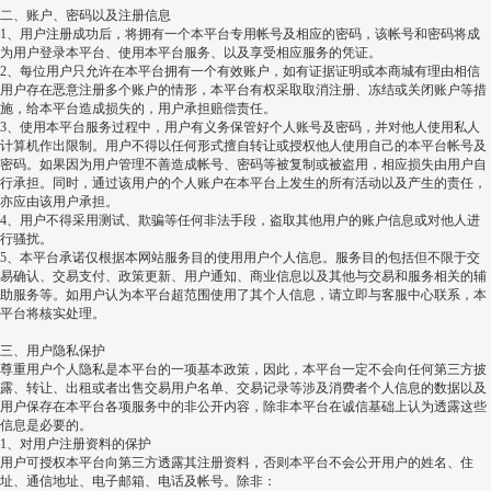
二、账户、密码以及注册信息
1
、用户注册成功后，将拥有一个本平台专用帐号及相应的密码，该帐号和密码将成
为用户登录本平台、使用本平台服务、以及享受相应服务的凭证。
2
、每位用户只允许在本平台拥有一个有效账户，如有证据证明或本商城有理由相信
用户存在恶意注册多个账户的情形，本平台有权采取取消注册、冻结或关闭账户等措
施，给本平台造成损失的，用户承担赔偿责任。
3
、使用本平台服务过程中，用户有义务保管好个人账号及密码，并对他人使用私人
计算机作出限制。用户不得以任何形式擅自转让或授权他人使用自己的本平台帐号及
密码。如果因为用户管理不善造成帐号、密码等被复制或被盗用，相应损失由用户自
行承担。同时，通过该用户的个人账户在本平台上发生的所有活动以及产生的责任，
亦应由该用户承担。
4
、用户不得采用测试、欺骗等任何非法手段，盗取其他用户的账户信息或对他人进
行骚扰。
5
、本平台承诺仅根据本网站服务目的使用用户个人信息。服务目的包括但不限于交
易确认、交易支付、政策更新、用户通知、商业信息以及其他与交易和服务相关的辅
助服务等。如用户认为本平台超范围使用了其个人信息，请立即与客服中心联系，本
平台将核实处理。
三、用户隐私保护
尊重用户个人隐私是本平台的一项基本政策，因此，本平台一定不会向任何第三方披
露、转让、出租或者出售交易用户名单、交易记录等涉及消费者个人信息的数据以及
用户保存在本平台各项服务中的非公开内容，除非本平台在诚信基础上认为透露这些
信息是必要的。
1
、对用户注册资料的保护
用户可授权本平台向第三方透露其注册资料，否则本平台不会公开用户的姓名、住
址、通信地址、电子邮箱、电话及帐号。除非：